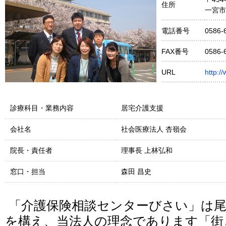
住所
一宮市
電話番号
0586-
FAX番号
0586-
URL
http:/
診療科目・業務内容
居宅介護支援
会社名
社会医療法人 杏嶺会
院長・責任者
理事長 上林弘和
窓口・担当
森田 昌史
「介護保険相談センターびさい」は尾
を構え、当法人の理念であります「街